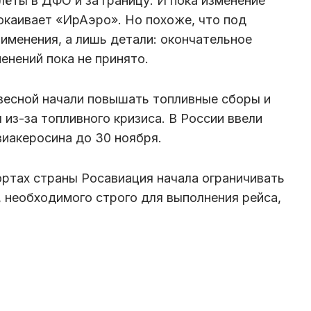
ёты в ДФО и за границу. И пока изменение
окаивает «ИрАэро». Но похоже, что под
рименения, а лишь детали: окончательное
енений пока не принято.
весной начали повышать топливные сборы и
из-за топливного кризиса. В России ввели
виакеросина до 30 ноября.
ортах страны Росавиация начала ограничивать
, необходимого строго для выполнения рейса,
.