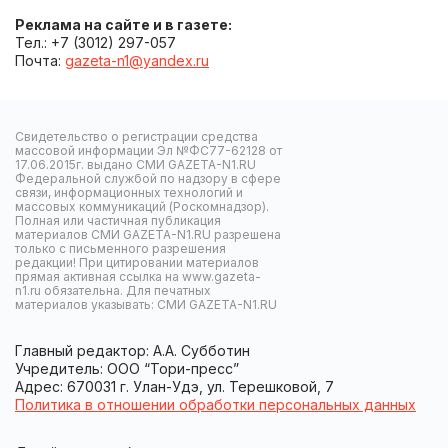
Реклама на сайте и в газете:
Тел.: +7 (3012) 297-057
Почта:
gazeta-n1@yandex.ru
Свидетельство о регистрации средства
массовой информации Эл №ФС77-62128 от
17.06.2015г. выдано СМИ GAZETA-N1.RU
Федеральной службой по надзору в сфере
связи, информационных технологий и
массовых коммуникаций (Роскомнадзор).
Полная или частичная публикация
материалов СМИ GAZETA-N1.RU разрешена
только с письменного разрешения
редакции! При цитировании материалов
прямая активная ссылка на www.gazeta-
n1.ru обязательна. Для печатных
материалов указывать: СМИ GAZETA-N1.RU
Главный редактор: А.А. Субботин
Учредитель: ООО “Тори-пресс”
Адрес: 670031 г. Улан-Удэ, ул. Терешковой, 7
Политика в отношении обработки персональных данных