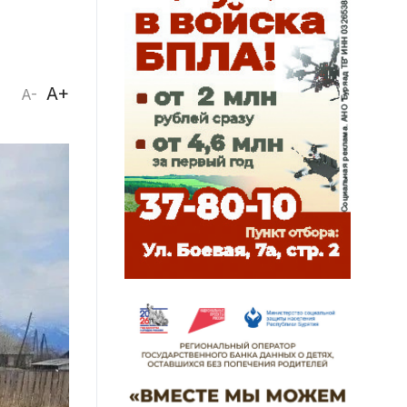
A+
A-