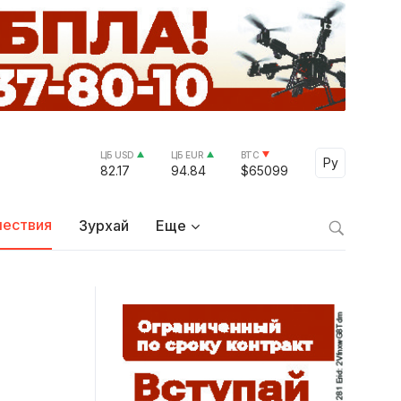
ЦБ USD
ЦБ EUR
BTC
Select Lang
Ру
82.17
94.84
$65099
ествия
Зурхай
Еще