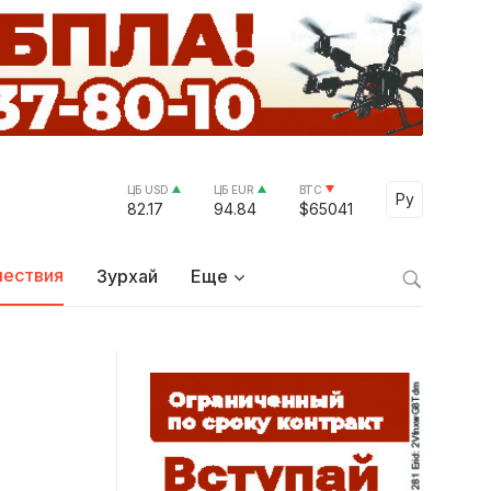
ЦБ USD
ЦБ EUR
BTC
Select Lang
Ру
82.17
94.84
$65041
ествия
Зурхай
Еще