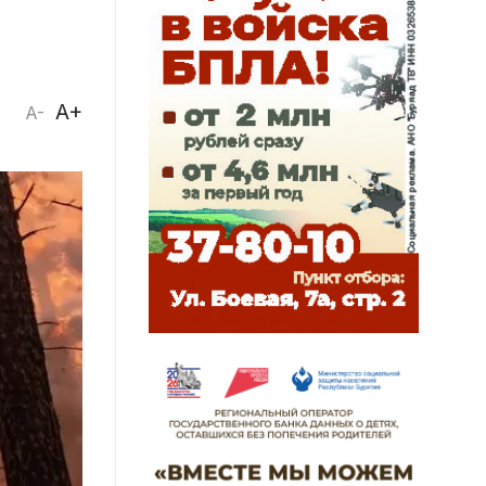
A+
A-