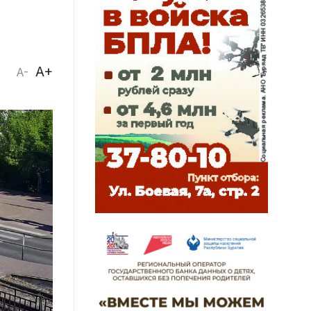
A+
A-