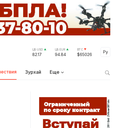
ЦБ USD
ЦБ EUR
BTC
Select Lang
Ру
82.17
94.84
$65026
ествия
Зурхай
Еще