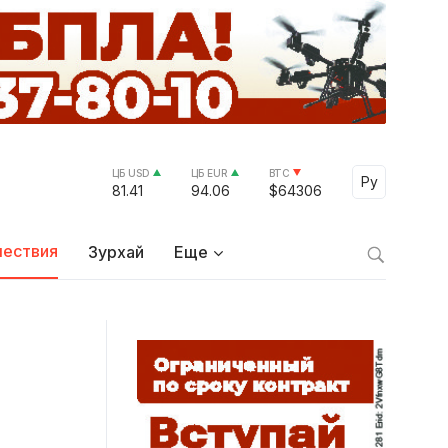
ЦБ USD
ЦБ EUR
BTC
Select Lang
Ру
81.41
94.06
$64306
ествия
Зурхай
Еще