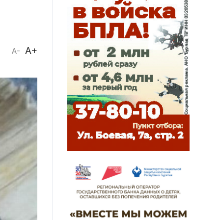
A+
A-