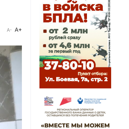
A+
A-