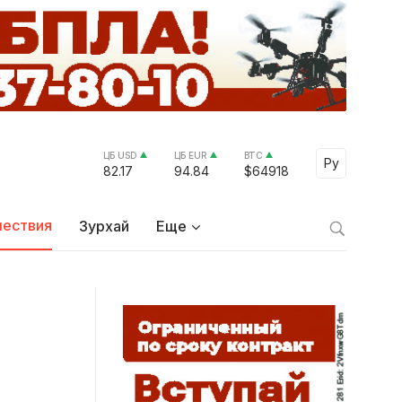
ЦБ USD
ЦБ EUR
BTC
Select Lang
Ру
82.17
94.84
$64918
ествия
Зурхай
Еще