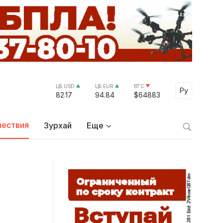
ЦБ USD
ЦБ EUR
BTC
Select Lang
Ру
82.17
94.84
$64883
ествия
Зурхай
Еще