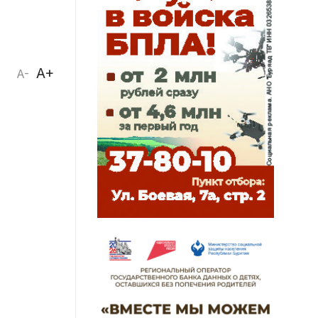
A+
A-