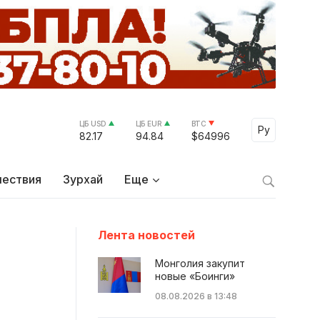
ЦБ USD
ЦБ EUR
BTC
Select Lang
Ру
82.17
94.84
$64996
ествия
Зурхай
Еще
Лента новостей
Монголия закупит
новые «Боинги»
08.08.2026 в 13:48