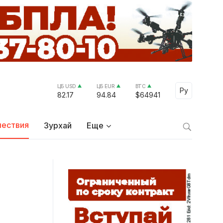
ЦБ USD
ЦБ EUR
BTC
Select Lang
Ру
82.17
94.84
$64941
ествия
Зурхай
Еще