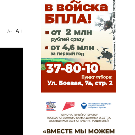
A+
A-