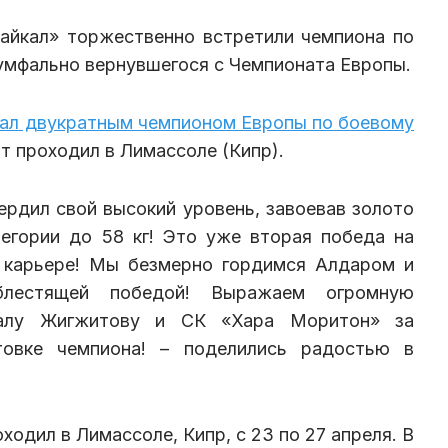
айкал» торжественно встретили чемпиона по
умфально вернувшегося с Чемпионата Европы.
ал двукратным чемпионом Европы по боевому
 проходил в Лимассоле (Кипр).
ердил свой высокий уровень, завоевав золото
егории до 58 кг! Это уже вторая победа на
о карьере! Мы безмерно гордимся Алдаром и
лестящей победой! Выражаем огромную
галу Жигжитову и СК «Хара Моритон» за
овке чемпиона! – поделились радостью в
одил в Лимассоле, Кипр, с 23 по 27 апреля. В