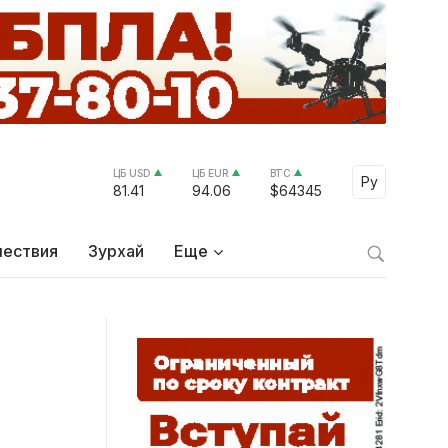
ЦБ USD
ЦБ EUR
BTC
Ру
81.41
94.06
$64345
ествия
Зурхай
Еще