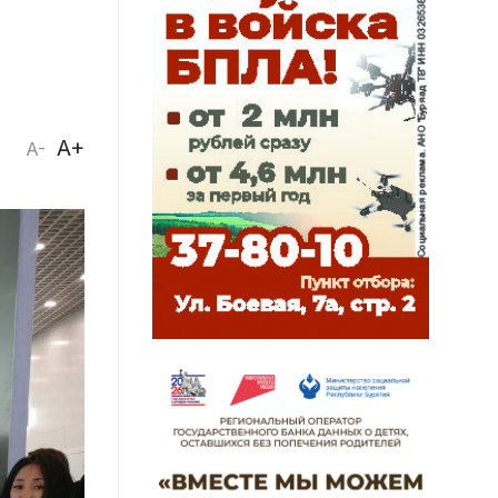
A+
A-