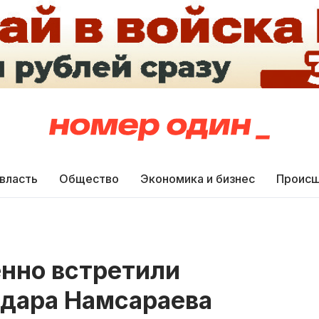
 власть
Общество
Экономика и бизнес
Происш
енно встретили
лдара Намсараева