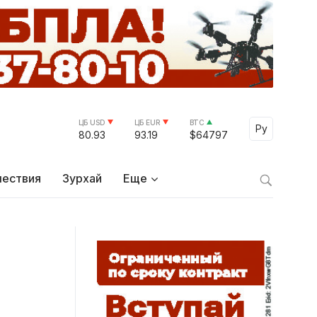
ЦБ USD
ЦБ EUR
BTC
Select Lang
Ру
80.93
93.19
$64797
ествия
Зурхай
Еще