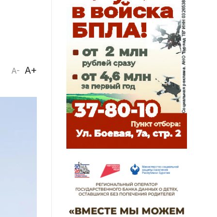
A+
A-