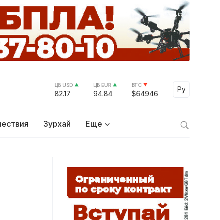
ЦБ USD
ЦБ EUR
BTC
Select Lang
Ру
82.17
94.84
$64946
ествия
Зурхай
Еще