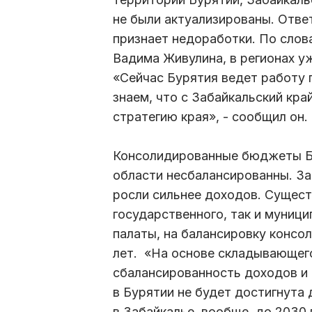
не были актуализированы. Отве
признает недоработки. По слов
Вадима Живулина, в регионах уж
«Сейчас Бурятия ведет работу 
знаем, что с Забайкальский кра
стратегию края», - сообщил он.
Консолидированные бюджеты Бу
области несбалансированны. З
росли сильнее доходов. Сущест
государственного, так и муниц
палаты, на балансировку конс
лет. «На основе складывающег
сбалансированность доходов и 
в Бурятии не будет достигнута 
в Забайкалье, вообще, до 2030 