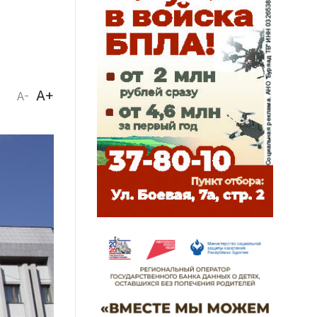
A+
A-