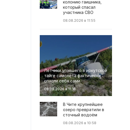
колонию гаишника,
который спасал
участника СВО
08.08.2026 в 11:55
Лётчики упавшего в иркутской
тайге самолёта фактически
спасли себя сами
08.08.2026 в 11:16
В Чите крупнейшее
озеро превратили в
сточный водоём
08.08.2026 в 10:58