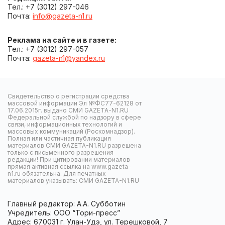
Тел.: +7 (3012) 297-046
Почта:
info@gazeta-n1.ru
Реклама на сайте и в газете:
Тел.: +7 (3012) 297-057
Почта:
gazeta-n1@yandex.ru
Свидетельство о регистрации средства
массовой информации Эл №ФС77-62128 от
17.06.2015г. выдано СМИ GAZETA-N1.RU
Федеральной службой по надзору в сфере
связи, информационных технологий и
массовых коммуникаций (Роскомнадзор).
Полная или частичная публикация
материалов СМИ GAZETA-N1.RU разрешена
только с письменного разрешения
редакции! При цитировании материалов
прямая активная ссылка на www.gazeta-
n1.ru обязательна. Для печатных
материалов указывать: СМИ GAZETA-N1.RU
Главный редактор: А.А. Субботин
Учредитель: ООО “Тори-пресс”
Адрес: 670031 г. Улан-Удэ, ул. Терешковой, 7