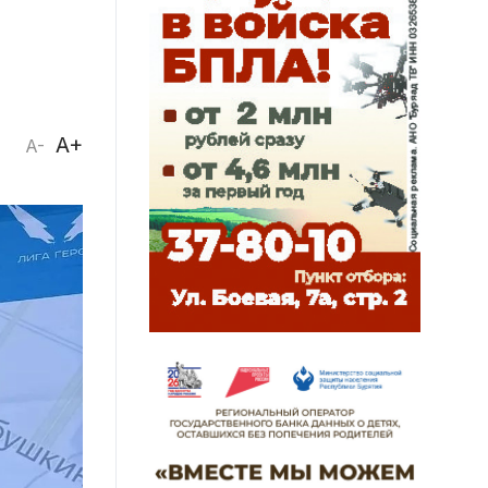
A+
A-