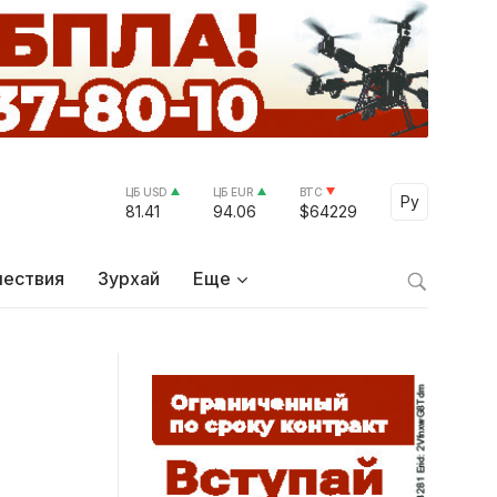
ЦБ USD
ЦБ EUR
BTC
Select Lang
Ру
81.41
94.06
$64229
ествия
Зурхай
Еще